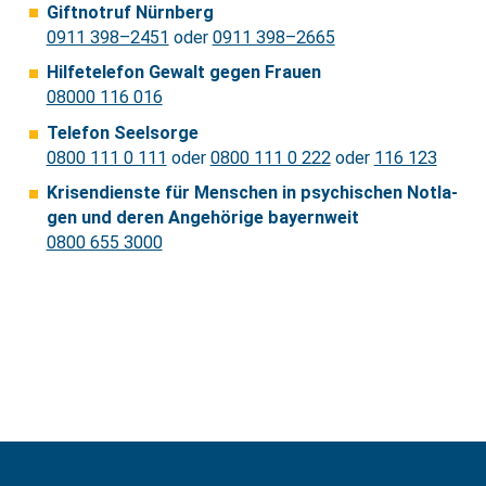
Gift­not­ruf Nürn­berg
0911 398–2451
oder
0911 398–2665
Hilfe­te­le­fon Gewalt gegen Frauen
08000 116 016
Tele­fon Seel­sorge
0800 111 0 111
oder
0800 111 0 222
oder
116 123
Krisen­dienste für Menschen in psychi­schen Notla­
gen und deren Ange­hö­rige bayern­weit
0800 655 3000