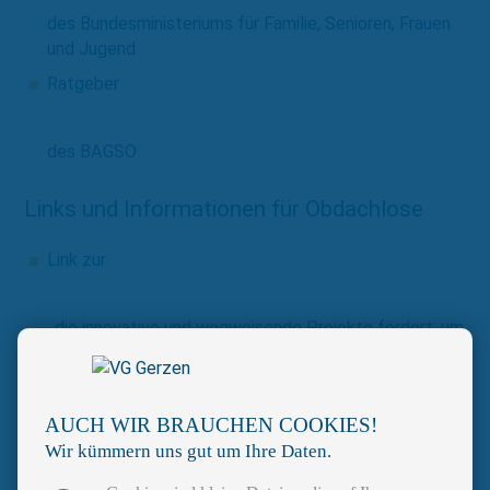
des Bundesministeriums für Familie, Senioren, Frauen
und Jugend
Ratgeber
Zuhause gut versorgt
des BAGSO
Links und Informationen für Obdachlose
Link zur
Stiftung Obdachlosenhilfe
, die innovative und wegweisende Projekte fördert, um
Menschen in Wohnungs- und Obdachlosigkeit zu
unterstützen
Seite im Bayernportal des Bayerischen
AUCH WIR BRAUCHEN COOKIES!
Staatsministerium des Innern, für Sport und
Wir kümmern uns gut um Ihre Daten.
Integration zur