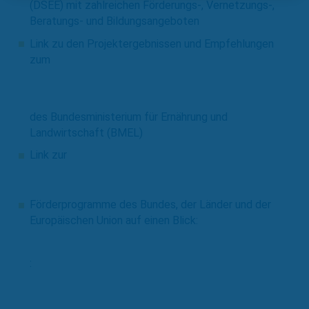
(DSEE) mit zahlreichen Förderungs-, Vernetzungs-,
Beratungs- und Bildungsangeboten
Link zu den Projektergebnissen und Empfehlungen
zum
"Ehrenamtliches Engagement in ländlichen
Räumen"
des Bundesministerium für Ernährung und
Landwirtschaft (BMEL)
Link zur
Förderdatenbank des DSEE
Förderprogramme des Bundes, der Länder und der
Europäischen Union auf einen Blick:
Förderdatenbank des Bundes
: