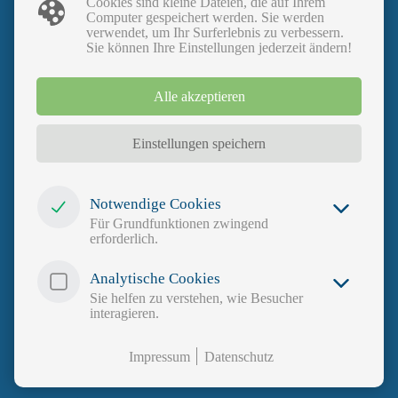
Cookies sind kleine Dateien, die auf Ihrem
Obdachlosigkeit und Inanspruchnahme von
Computer gespeichert werden. Sie werden
Hilfestellungen zur Vermeidung
verwendet, um Ihr Surferlebnis zu verbessern.
Sie können Ihre Einstellungen jederzeit ändern!
Link zur Website
Koordination Wohnungslosenhilfe in Bayern
Alle akzeptieren
mit vielen weiteren Links und
Unterstützungsmöglichkeiten
Einstellungen speichern
Links und Informationen für Engagement
und Ehrenamt
Notwendige Cookies
Für Grundfunktionen zwingend
erforderlich.
Link zur Seite
Bürgerschaftliches Engagement & Ehrenamt
Analytische Cookies
Sie helfen zu verstehen, wie Besucher
des Bayerisches Staatsministerium für Familie, Arbeit
interagieren.
und Soziales
Link zur
Impressum
Datenschutz
Deutschen Stiftung für Engagement und Ehrenamt