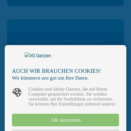
Freizeit & Erholung und Öffentlichkeitsarbeit
ILE-Projekt "Die 14 schönsten
Wanderwege in der Region ILE Bina-Vils"
In der Region ILE Bina-Vils gibt es zahlreiche
AUCH WIR BRAUCHEN COOKIES!
wunderschöne Wanderwege. Um Touristen und
Wir kümmern uns gut um Ihre Daten.
Einheimischen eine Übersicht der Wanderwege zu
bieten, erstellen wir eine Broschüre mit den 14
Cookies sind kleine Dateien, die auf Ihrem
Computer gespeichert werden. Sie werden
schönsten Wanderwegen in der Region ILE Bina-
verwendet, um Ihr Surferlebnis zu verbessern.
Vils.
Sie können Ihre Einstellungen jederzeit ändern!
02/2025 – 09/2025
Alle akzeptieren
mehr >