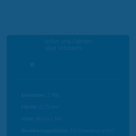
Alle Gemeinden der Region
Infos und Fakten
über Vilsheim
Einwohner:
2 966
2
Fläche:
21,72 km
Höhe:
467 m ü. NN
2
Bevölkerungsdichte:
137 Einwohner je km